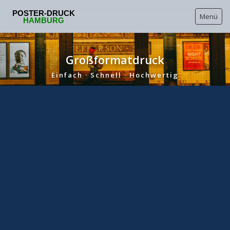
Menü
Poster drucken
Großformatdruck
Werbeposter drucken
Einfach · Schnell · Hochwertig
Eventposter drucken
🕐 Montag – Samstag
Poster für Ärzte
Poster für Schüler & Abitur
Video Posterdruck Hamburg
Wissenschaftsposter drucken
Posterdruck für Kitas & Schulen Hamburg
Preise
DIN A0