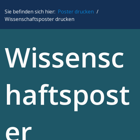
DIN A1
Sie befinden sich hier:
Poster drucken
/
DIN A2
Wissenschaftsposter drucken
DIN A3
Wissensc
Expressservice
Ratgeber
FAQ
haftspost
Kontakt
er