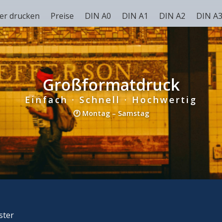
er drucken
Preise
DIN A0
DIN A1
DIN A2
DIN A
Großformatdruck
Einfach · Schnell · Hochwertig
🕐 Montag – Samstag
ster