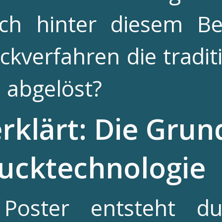
ich hinter diesem B
uckverfahren die tradi
n abgelöst?
erklärt: Die Gru
ucktechnologie
 Poster entsteht du