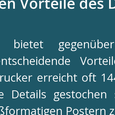
en Vorteile des 
ck bietet gegenübe
ntscheidende Vortei
rucker erreicht oft 1
e Details gestochen 
formatigen Postern ze