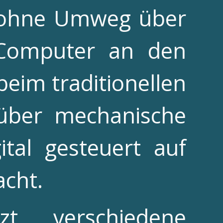
n ohne Umweg über
 Computer an den
eim traditionellen
 über mechanische
ital gesteuert auf
acht.
t verschiedene