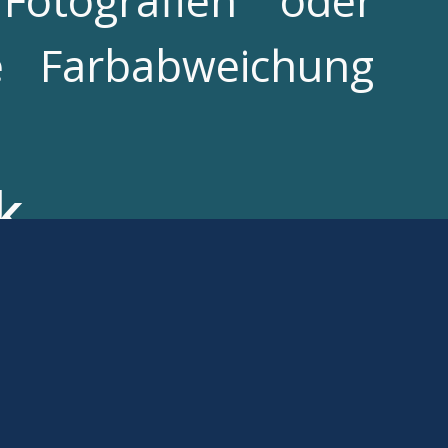
Fotografien oder
e Farbabweichung
k
 sich besonders bei
k Poster kann auf
lisiert werden.