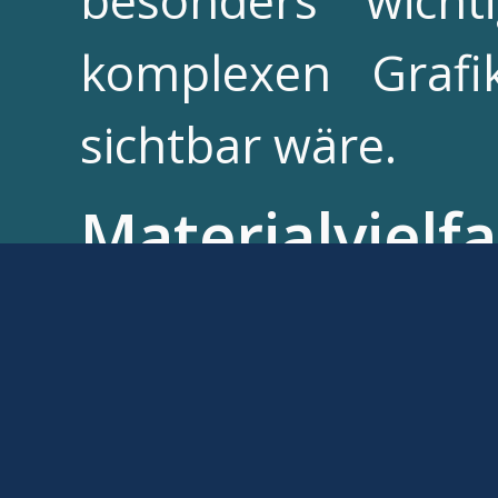
besonders wicht
komplexen Grafi
sichtbar wäre.
Materialvielfa
Die Flexibilität d
der Materialausw
verschiedenste