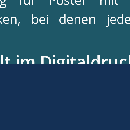
ig für Poster mit 
ken, bei denen jed
lt im Digitaldruc
es Digitaldrucks zeigt
ahl. Ein Digitaldruc
n Untergründen rea