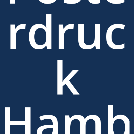
rdruc
k
Hamb