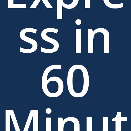
ss in
60
Minut