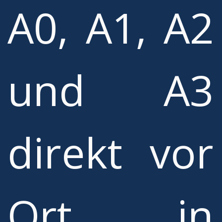
A0, A1, A2
und A3
direkt vor
Ort in