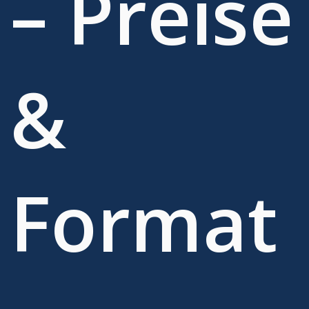
– Preise
&
Format