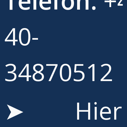
Telefon:
+4
40-
34870512
➤ Hier