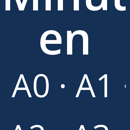
en
A0 · A1 