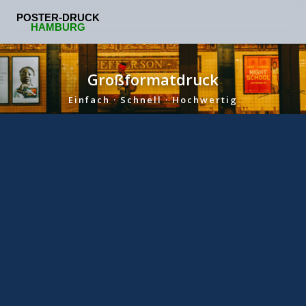
Poster drucken
Großformatdruck
Werbeposter drucken
Einfach · Schnell · Hochwertig
Eventposter drucken
🕐 Montag – Samstag
Poster für Ärzte
Poster für Schüler & Abitur
Video Posterdruck Hamburg
Wissenschaftsposter drucken
Posterdruck für Kitas & Schulen Hamburg
Preise
DIN A0