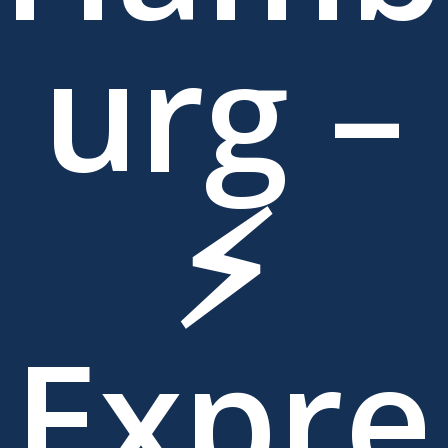
urg –
⚡
Expre