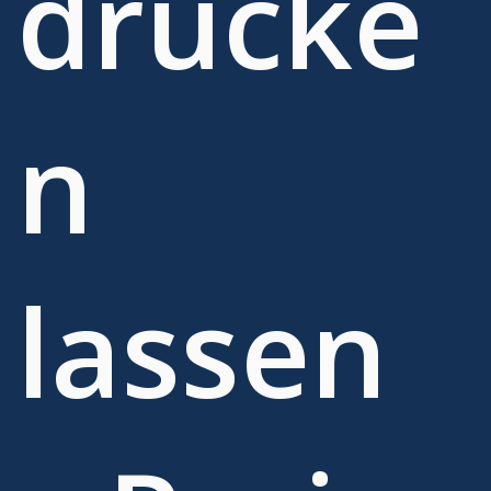
drucke
n
lassen