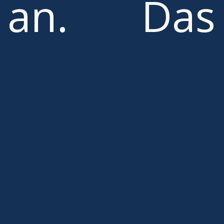
an. Das
reicht von
einem
handliche